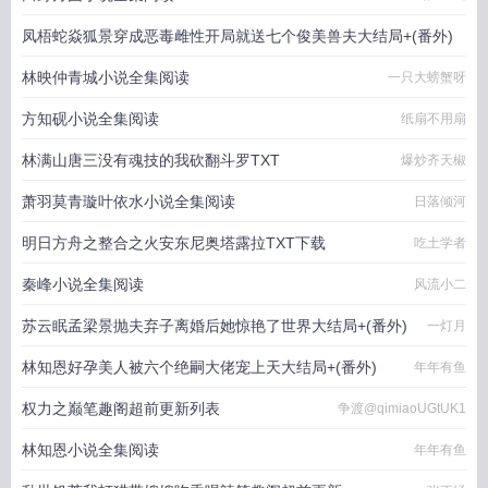
凤梧蛇焱狐景穿成恶毒雌性开局就送七个俊美兽夫大结局+(番外)
林映仲青城小说全集阅读
一只大螃蟹呀
甘遂
方知砚小说全集阅读
纸扇不用扇
林满山唐三没有魂技的我砍翻斗罗TXT
爆炒齐天椒
萧羽莫青璇叶依水小说全集阅读
日落倾河
明日方舟之整合之火安东尼奥塔露拉TXT下载
吃土学者
秦峰小说全集阅读
风流小二
苏云眠孟梁景抛夫弃子离婚后她惊艳了世界大结局+(番外)
一灯月
林知恩好孕美人被六个绝嗣大佬宠上天大结局+(番外)
年年有鱼
权力之巅笔趣阁超前更新列表
争渡@qimiaoUGtUK1
林知恩小说全集阅读
年年有鱼