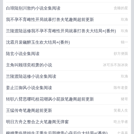
白琅陆别川敖灼小说全集阅读
贪睡的星
我不孕不育雌性开局就暴打兽夫笔趣阁超前更新
玖渔
兰陵渡陆远修我不孕不育雌性开局就暴打兽夫大结局+(番外)
玖渔
沈霜月裴觎醉玉生欢大结局+(番外)
锦一
陆玄小说全集阅读
炒方便面
主角叫顾璟奕程萧的小说
冰可乐不加冰块
兰陵渡陆远修小说全集阅读
玖渔
姜止江御风小说全集阅读
陈年老姜
转职八臂恶哪吒校花嘲讽小屁孩笔趣阁超前更新
猪哥
王猛传奇笔趣阁超前更新
笑着人生
明日方舟之整合之火笔趣阁无弹窗
吃土学者
柳婵萧临替姐生子重生后我撩帝心夺后位大结局+(番外)
七喜喜