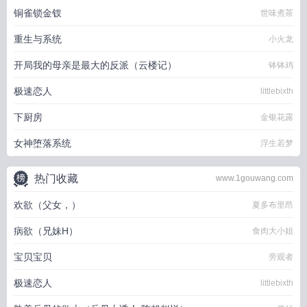
铜雀锁金钗
世味煮茶
重生与系统
小火龙
开局我的母亲是最大的反派（云楼记）
钵钵鸡
极速恋人
littlebixth
下厨房
金银花露
女神堕落系统
浮生若梦
热门收藏
www.1gouwang.com
欢欲（父女，）
夏多布里昂
病欲（兄妹H）
食肉大小姐
宝贝宝贝
旁观者
极速恋人
littlebixth