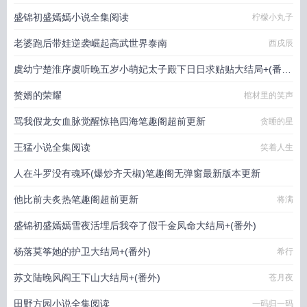
盛锦初盛嫣嫣小说全集阅读
柠檬小丸子
老婆跑后带娃逆袭崛起高武世界泰南
西戌辰
虞幼宁楚淮序虞听晚五岁小萌妃太子殿下日日求贴贴大结局+(番
外)
赘婿的荣耀
棺材里的笑声
幻想鱼
骂我假龙女血脉觉醒惊艳四海笔趣阁超前更新
贪睡的星
王猛小说全集阅读
笑着人生
人在斗罗没有魂环(爆炒齐天椒)笔趣阁无弹窗最新版本更新
他比前夫炙热笔趣阁超前更新
爆炒齐天椒
将满
盛锦初盛嫣嫣雪夜活埋后我夺了假千金凤命大结局+(番外)
杨落莫筝她的护卫大结局+(番外)
柠檬小丸子
希行
苏文陆晚风阎王下山大结局+(番外)
苍月夜
田野方园小说全集阅读
一码归一码