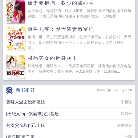
娇妻要抱抱：权少的甜心宝
从今天起，你是我的。成人礼那晚，她被眼神凌冽的他堵在墙角
强吻。叶西见看着他松散领带下性感的喉结，心跳如擂...
重生九零：彪悍娇妻致富记
重活一世，宋兰只想远离渣男，父母长命百岁，好好挣钱，天天
向上。却不想总有那么一个人，天天跟在身后，让自己叫哥
哥。...
极品美女的近身兵王
铮铮铁拳，无双医术，一代兵王重归花都，且看他如何近身各路
美女，醉掌乾坤，软玉温香。PO18脸红心跳（z18wen...
新书推荐
www.1gouwang.com
聋哑人温柔漂亮姐姐
不相逢
[石纪元]npc哭着求我别基建
砚鹤舟
勾引父亲和自己上床
黑糖啵啵
[娱乐圈]吊车尾
珍熙