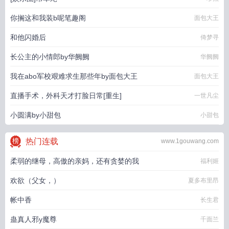
你搁这和我装b呢笔趣阁
面包大王
和他闪婚后
倚梦寻
长公主的小情郎by华阙阙
华阙阙
我在abo军校艰难求生那些年by面包大王
面包大王
直播手术，外科天才打脸日常[重生]
一世凡尘
小圆满by小甜包
小甜包
热门连载
www.1gouwang.com
柔弱的继母，高傲的亲妈，还有贪婪的我
福利姬
欢欲（父女，）
夏多布里昂
帐中香
长生君
蛊真人邪y魔尊
千面兰