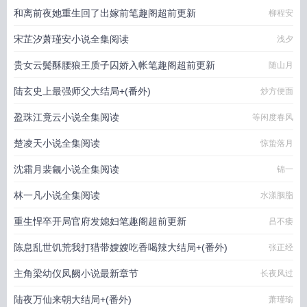
和离前夜她重生回了出嫁前笔趣阁超前更新
柳程安
宋芷汐萧瑾安小说全集阅读
浅夕
贵女云鬓酥腰狼王质子囚娇入帐笔趣阁超前更新
随山月
陆玄史上最强师父大结局+(番外)
炒方便面
盈珠江竟云小说全集阅读
等闲度春风
楚凌天小说全集阅读
惊蛰落月
沈霜月裴觎小说全集阅读
锦一
林一凡小说全集阅读
水漾胭脂
重生悍卒开局官府发媳妇笔趣阁超前更新
吕不痿
陈息乱世饥荒我打猎带嫂嫂吃香喝辣大结局+(番外)
张正经
主角梁幼仪凤阙小说最新章节
长夜风过
陆夜万仙来朝大结局+(番外)
萧瑾瑜