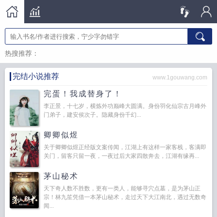
热搜推荐：
完结小说推荐
www.1gouwang.com
完蛋！我成替身了！
李正景，十七岁，横炼外功巅峰大圆满。身份羽化仙宗古月峰外
门弟子，建安侯次子。隐藏身份千幻...
卿卿似煜
关于卿卿似煜正经版文案传闻，江湖上有这样一家客栈，客满即
关门，留客只留一夜，一夜过后大家四散奔去，江湖有缘再...
茅山秘术
天下奇人数不胜数，更有一类人，能够寻穴点墓，是为茅山正
宗！林九笙凭借一本茅山秘术，走过天下大江南北，遇过无数奇
闻...