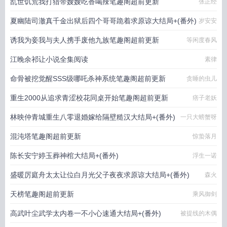
乱世饥荒我打猎带嫂嫂吃香喝辣笔趣阁超前更新
张正经
夏幽陆司澈真千金出狱后四个哥哥跪着求原谅大结局+(番外)
岁安安
诱我为妾我与夫人携手废他九族笔趣阁超前更新
等闲度春风
江晚余祁让小说全集阅读
素律
命骨被挖觉醒SSS级哪吒杀神系统笔趣阁超前更新
贪睡的虫儿
重生2000从追求青涩校花同桌开始笔趣阁超前更新
痞子老妖
林映仲青城重生八零退婚嫁给隔壁糙汉大结局+(番外)
一只大螃蟹呀
混沌塔笔趣阁超前更新
惊蛰落月
陈长安宁婷玉葬神棺大结局+(番外)
浮生一诺
盛暖厉庭舟太太让位白月光父子夜夜求原谅大结局+(番外)
森火
天榜笔趣阁超前更新
乘风御剑
高武叶尘武学太内卷一不小心速通大结局+(番外)
被提线的木偶