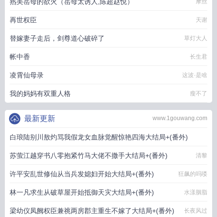
熟美岳母的欲火（岳母太诱人,陈超赵悦）
摩丝
再世权臣
天谢
替嫁妻子走后，剑尊道心破碎了
草灯大人
帐中香
长生君
凌霄仙母录
这波·是啥
我的妈妈有双重人格
瘦不了
最新更新
www.1gouwang.com
白琅陆别川敖灼骂我假龙女血脉觉醒惊艳四海大结局+(番外)
苏萤江越穿书八零抱紧竹马大佬不撒手大结局+(番外)
贪睡的星
清黎
许平安乱世修仙从当兵发媳妇开始大结局+(番外)
狂飙的吗喽
林一凡求生从破草屋开始抵御天灾大结局+(番外)
水漾胭脂
梁幼仪凤阙权臣兼祧两房郡主重生不嫁了大结局+(番外)
长夜风过