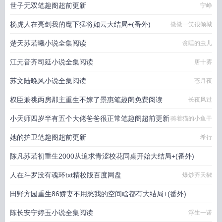
世子无双笔趣阁超前更新
宁峥
杨虎人在亮剑我的麾下猛将如云大结局+(番外)
微微一笑很倾城
楚天苏若曦小说全集阅读
贪睡的虫儿
江元音齐司延小说全集阅读
唐十雾
苏文陆晚风小说全集阅读
苍月夜
权臣兼祧两房郡主重生不嫁了景惠笔趣阁免费阅读
长夜风过
小天师四岁半有五个大佬爸爸很正常笔趣阁超前更新
骑着猫的小鱼干
她的护卫笔趣阁超前更新
希行
陈凡苏若初重生2000从追求青涩校花同桌开始大结局+(番外)
人在斗罗没有魂环txt精校版百度网盘
爆炒齐天椒
痞子老妖
田野方园重生86娇妻不用愁我的空间啥都有大结局+(番外)
陈长安宁婷玉小说全集阅读
一码归一码
浮生一诺