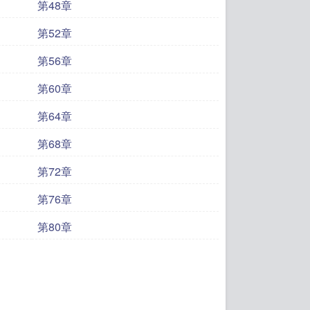
第48章
第52章
第56章
第60章
第64章
第68章
第72章
第76章
第80章