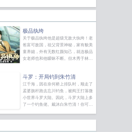
极品纨绔
关于极品纨绔他是超级无敌大纨绔！老
爸富可敌国，祖父背景神秘，家有貌美
童养媳，外有无数红颜知己，就连极品
女老师也和他暧昧不断。但木秀于林风
必摧之，黑白两道都有人要置他于死地
男人的世界战者为雄，面对挑战，他只
斗罗：开局钓到朱竹清
有问鼎天下，站到世界的巅峰，将对手
江千海，因在奈何桥上排队时，顺走了
一个个踩在脚下！...
孟婆旗杆跑去忘川钓鱼，被阎王打落微
小世界斗罗大陆。因此，斗罗大陆上多
了一个钓鱼佬。戴沐白朱竹清！你可是
我的未婚妻！朱竹清退婚！唐三江千
海，你欺我兄弟，你已有取死之道！吃
我蓝银缠绕！江千海死？那就死吧，大
天造化掌！小舞主人，不要！各位书友