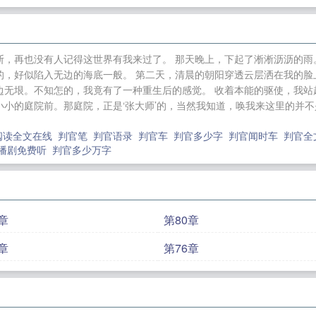
恋爱
重生空间之天才纨绔妻
腹黑BOSS大甩卖：萌妻娶
霍姜拍档之悬案未决 第一部
小地主修仙记
墙纸
风月娇
逆天三宝：爹爹又扒娘亲马甲
末路绝响之徒 完结+番外
断，再也没有人记得这世界有我来过了。 那天晚上，下起了淅淅沥沥的雨
夫人她命犯桃花
的，好似陷入无边的海底一般。 第二天，清晨的朝阳穿透云层洒在我的脸
边无垠。不知怎的，我竟有了一种重生后的感觉。 收着本能的驱使，我站
小的庭院前。那庭院，正是‘张大师’的，当然我知道，唤我来这里的并
阅读全文在线
判官笔
判官语录
判官车
判官多少字
判官闻时车
判官全
播剧免费听
判官多少万字
章
第80章
章
第76章