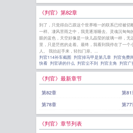
下饭综艺谈
成陈世美
《判官》第82章
以为的关系
到了，只觉得自己跟这个世界唯一的联系已经被切
妻
沈少，
一样。凄风苦雨之中，我竟逐渐睡去。灵魂沉甸甸
眼的蓝色，天空好像是一块儿晶莹的玻璃一样，无
里，只是茫然的走着。最终，我看到我停在了一个小
人。 我抬起手来，轻扣门扉。...
判官114补车截图
判官掉马甲是第几章
判官免费
快看
判官讲的什么
判官尘不到
判官主角
判官广
《判官》最新章节
第82章
第81
第78章
第77
《判官》章节列表