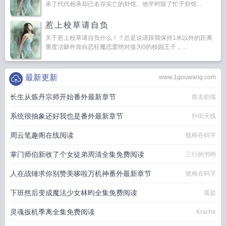
承了代代相承却已名存实亡的卦馆。他平时除了忙于卦馆...
惹上校草请自负
关于惹上校草请自负什么！？总是说请跟我保持1米以外的距离
重度洁癖外加自恋狂魔恋爱绝对值为0的校园王子，...
最新更新
www.1gouwang.com
长生从炼丹宗师开始番外最新章节
雨去欲续
系统很抽象还好我也是番外最新章节
扑街天线
周云笔趣阁在线阅读
犹格在码字
掌门师伯新收了个女徒弟周清全集免费阅读
三行的书哟
人在战锤求你别赞美哆啦万机神番外最新章节
犹格在码字
下班然后变成魔法少女林昀全集免费阅读
弧盐
灵魂扳机季离全集免费阅读
Krache