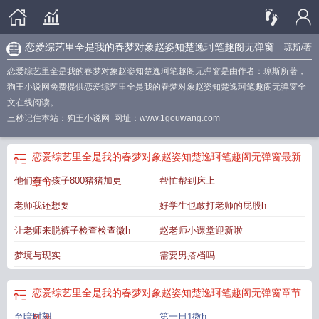
恋爱综艺里全是我的春梦对象赵姿知楚逸珂笔趣阁无弹窗
琼斯
/著
恋爱综艺里全是我的春梦对象赵姿知楚逸珂笔趣阁无弹窗是由作者：琼斯所著，
狗王小说网免费提供恋爱综艺里全是我的春梦对象赵姿知楚逸珂笔趣阁无弹窗全
文在线阅读。
三秒记住本站：狗王小说网 网址：www.1gouwang.com
恋爱综艺里全是我的春梦对象赵姿知楚逸珂笔趣阁无弹窗
最新
他们有个孩子800猪猪加更
帮忙帮到床上
章节
老师我还想要
好学生也敢打老师的屁股h
让老师来脱裤子检查检查微h
赵老师小课堂迎新啦
梦境与现实
需要男搭档吗
恋爱综艺里全是我的春梦对象赵姿知楚逸珂笔趣阁无弹窗
章节
至暗时刻
第一日1微h
列表