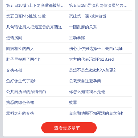
第五日18微h上下两张嘴都被堵住
第五日19h导演和两位演员的共同
了
演
第五日完h4p挑战 失败
恋综第一课 抓鸡做饭
几句话让男人把最宝贵的东西送给
一团乱麻的关系
她
进错房间
主动暴露
同病相怜的两人
伤心小孕妇选择坐上去自己动h
肚子里被塞了两个h
大方的代表冯煜Рo1⒏red
交换搭档
是煜不是鱼微微h入v加更2
鱼好像生气了微h
总裁亲自送避孕药
公共厕所里的深情告白
你怎么知道我不是他
熟悉的绿色长裙
赎罪
意料之外的交换
金主和他那不知死活的金丝雀h
查看更多章节...