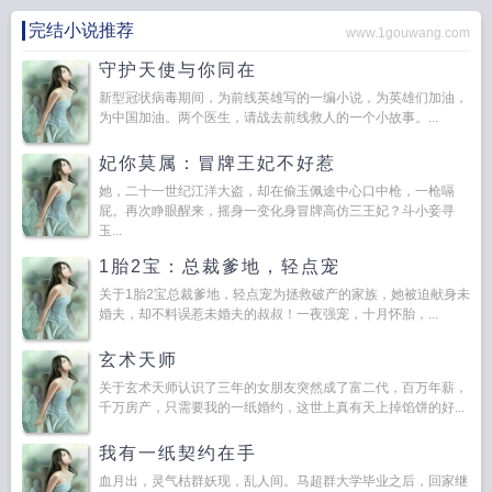
完结小说推荐
www.1gouwang.com
守护天使与你同在
新型冠状病毒期间，为前线英雄写的一编小说，为英雄们加油，
为中国加油。两个医生，请战去前线救人的一个小故事。...
妃你莫属：冒牌王妃不好惹
她，二十一世纪江洋大盗，却在偷玉佩途中心口中枪，一枪嗝
屁。再次睁眼醒来，摇身一变化身冒牌高仿三王妃？斗小妾寻
玉...
1胎2宝：总裁爹地，轻点宠
关于1胎2宝总裁爹地，轻点宠为拯救破产的家族，她被迫献身未
婚夫，却不料误惹未婚夫的叔叔！一夜强宠，十月怀胎，...
玄术天师
关于玄术天师认识了三年的女朋友突然成了富二代，百万年薪，
千万房产，只需要我的一纸婚约，这世上真有天上掉馅饼的好...
我有一纸契约在手
血月出，灵气枯群妖现，乱人间。马超群大学毕业之后，回家继