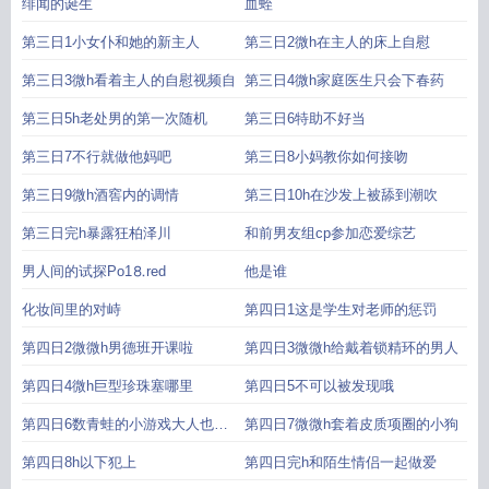
绯闻的诞生
血蛭
第三日1小女仆和她的新主人
第三日2微h在主人的床上自慰
第三日3微h看着主人的自慰视频自
第三日4微h家庭医生只会下春药
第三日5h老处男的第一次随机
第三日6特助不好当
第三日7不行就做他妈吧
第三日8小妈教你如何接吻
第三日9微h酒窖内的调情
第三日10h在沙发上被舔到潮吹
第三日完h暴露狂柏泽川
和前男友组cp参加恋爱综艺
男人间的试探Рo1⒏red
他是谁
化妆间里的对峙
第四日1这是学生对老师的惩罚
第四日2微微h男德班开课啦
第四日3微微h给戴着锁精环的男人
第四日4微h巨型珍珠塞哪里
第四日5不可以被发现哦
第四日6数青蛙的小游戏大人也可
第四日7微微h套着皮质项圈的小狗
以玩
第四日8h以下犯上
第四日完h和陌生情侣一起做爱