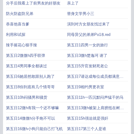
分手后我看上了前男友的好朋友
亲上了
防火防盗防兄弟
替身文学男小三
恭喜他喜当爹
演到对方女朋友找过来了
利用和试探
同母异父的弟弟Рo1⒏red
辣手摧花心狠手辣
第五日1四男一女的旅行
第五日2微微h四手联弹
第五日3微h楚逸珂 谢了
第五日4男同事全都谈过
第五日5升官发财死老公
第五日6她居然敢跟别人跑了
第五日7请达成每位成员都满意的
完美之
第五日8你到底有几个情哥哥
第五日9相约男更衣室
第五日10h闷骚男和骚货
第五日11h一匹沉默闷声猛干的马
第五日12微h有我一个还不够嘛
第五日13微h被架上肩膀抵在树干
口
第五日14微微h分手炮不可以
第五日15h强迫就是强奸
第五日16微h小狗只能自己打飞机
第五日17第三个人是谁