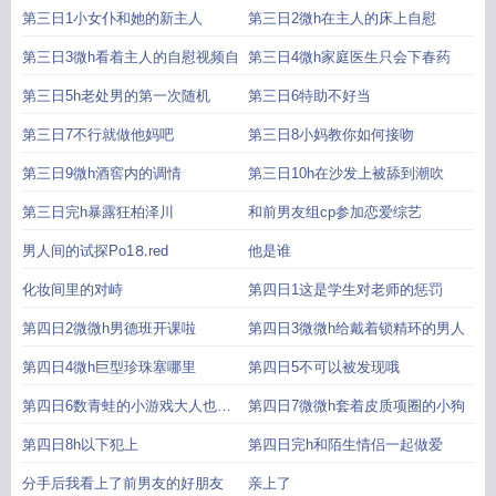
第三日1小女仆和她的新主人
第三日2微h在主人的床上自慰
第三日3微h看着主人的自慰视频自
第三日4微h家庭医生只会下春药
第三日5h老处男的第一次随机
第三日6特助不好当
第三日7不行就做他妈吧
第三日8小妈教你如何接吻
第三日9微h酒窖内的调情
第三日10h在沙发上被舔到潮吹
第三日完h暴露狂柏泽川
和前男友组cp参加恋爱综艺
男人间的试探Рo1⒏red
他是谁
化妆间里的对峙
第四日1这是学生对老师的惩罚
第四日2微微h男德班开课啦
第四日3微微h给戴着锁精环的男人
第四日4微h巨型珍珠塞哪里
第四日5不可以被发现哦
第四日6数青蛙的小游戏大人也可
第四日7微微h套着皮质项圈的小狗
以玩
第四日8h以下犯上
第四日完h和陌生情侣一起做爱
分手后我看上了前男友的好朋友
亲上了