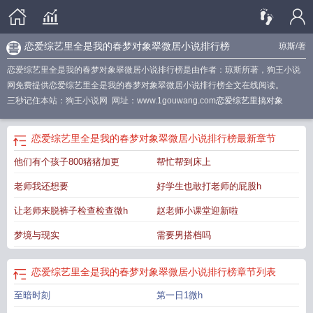
恋爱综艺里全是我的春梦对象翠微居小说排行榜
琼斯
/著
恋爱综艺里全是我的春梦对象翠微居小说排行榜是由作者：琼斯所著，狗王小说
网免费提供恋爱综艺里全是我的春梦对象翠微居小说排行榜全文在线阅读。
三秒记住本站：狗王小说网 网址：www.1gouwang.com
恋爱综艺里搞对象
恋爱综艺里全是我的春梦对象翠微居小说排行榜
最新章节
他们有个孩子800猪猪加更
帮忙帮到床上
老师我还想要
好学生也敢打老师的屁股h
让老师来脱裤子检查检查微h
赵老师小课堂迎新啦
梦境与现实
需要男搭档吗
恋爱综艺里全是我的春梦对象翠微居小说排行榜
章节列表
至暗时刻
第一日1微h