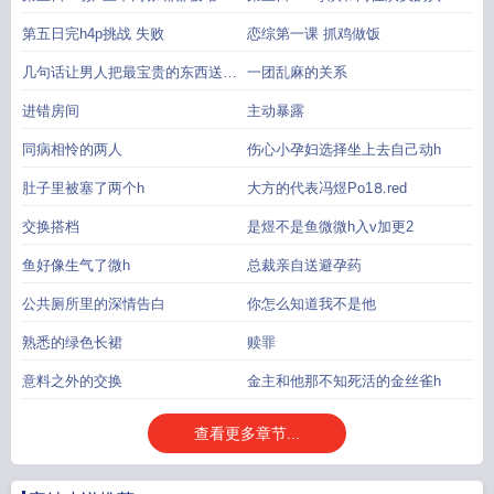
了
演
第五日完h4p挑战 失败
恋综第一课 抓鸡做饭
几句话让男人把最宝贵的东西送给
一团乱麻的关系
她
进错房间
主动暴露
同病相怜的两人
伤心小孕妇选择坐上去自己动h
肚子里被塞了两个h
大方的代表冯煜Рo1⒏red
交换搭档
是煜不是鱼微微h入v加更2
鱼好像生气了微h
总裁亲自送避孕药
公共厕所里的深情告白
你怎么知道我不是他
熟悉的绿色长裙
赎罪
意料之外的交换
金主和他那不知死活的金丝雀h
查看更多章节...