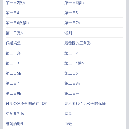
第一日2微h
第一日3微h
第一日4
第一日5
第一日6微微h
第一日7h
第一日完h
谈判
偶遇冯煜
最稳固的三角形
第二日序
第二日2
第二日3
第二日4微h
第二日5h
第二日6
第二日7
第二日8h
第二日9h
第二日完
讨厌公私不分明的前男友
要不要找个男公关陪你睡
初见谢哲远
窒息
绯闻的诞生
血蛭