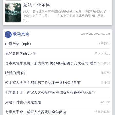
魔法工业帝国
身为一名行业内卓有声望的高级机械工程师，许亦却穿越到了一
个魔法为主的世界。 在这个工业基础几乎为零的世界里，
许...
最新更新
www.1gouwang.com
山茶与梨（nph）
木子花兰
我的异世界ntrs人生
萧火火火儿
资本家随军崽崽：爹为我学冲奶粉by福锦长安大结局+番外
福锦长安
听我的[骨科]
屁屁果
资本家大少爷？都圆房了你说不干番外精品章节
墨小陌
七零真千金：送家人火葬场啦by清炖折耳根番外精品章节
周君珩时也小说完整版
清炖折耳根
Pianline
七零真千金：送家人火葬场啦全集阅读
清炖折耳根