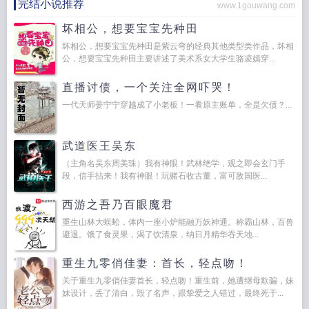
完结小说推荐
www.1gouwang.com
坏相公，想要宝宝先种田
坏相公，想要宝宝先种田是紫云弯的经典其他类型类作品，坏相
公，想要宝宝先种田主要讲述了美术系女大学生骆凌嫣穿...
直播讨债，一个关注全网吓哭！
一代天师姜宁宁穿越成了小老板！一看原主账单，全是欠债？...
武道医王吴东
（主角名吴东周美珠）我有神眼！武林绝学，观之即会玄门手
段，信手拈来！我有神眼！玩赌石收古董，富可敌国医...
西游之吾乃百眼魔君
重生山林大蜈蚣，体内一座小炉能融万妖神通。称霸山林，百兽
避退。饿了食灵果，渴了饮清泉，纳日月精华吞天地...
重生九零俏佳妻：首长，轻点吻！
关于重生九零俏佳妻首长，轻点吻！重生前，她遭继母欺骗，妹
妹设计，丢了清白，毁了名声，跟挚爱之人错过，最终死于...