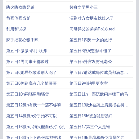
防火防盗防兄弟
替身文学男小三
恭喜他喜当爹
演到对方女朋友找过来了
利用和试探
同母异父的弟弟Рo1⒏red
辣手摧花心狠手辣
第五日1四男一女的旅行
第五日2微微h四手联弹
第五日3微h楚逸珂 谢了
第五日4男同事全都谈过
第五日5升官发财死老公
第五日6她居然敢跟别人跑了
第五日7请达成每位成员都满意的
完美之
第五日8你到底有几个情哥哥
第五日9相约男更衣室
第五日10h闷骚男和骚货
第五日11h一匹沉默闷声猛干的马
第五日12微h有我一个还不够嘛
第五日13微h被架上肩膀抵在树干
口
第五日14微微h分手炮不可以
第五日15h强迫就是强奸
第五日16微h小狗只能自己打飞机
第五日17第三个人是谁
第五日18微h上下两张嘴都被堵住
第五日19h导演和两位演员的共同