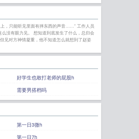
反杀之路免费大结
小说主角陈只只邓景
陀罗免费大结局+番
上，只能听见里面有摔东西的声音……” 工作人员
薇笔趣阁无弹窗
勾
这么没有眼力见。 想知道到底发生了什么，总归会
说排行榜
勾引叔叔
，但见对方神情凝重，他不知道怎么就想到了赵姿
曼陀罗翠微居小说排
泽勾引叔叔的101
的101种方法陈只只
好学生也敢打老师的屁股h
需要男搭档吗
第一日3微h
第一日7h