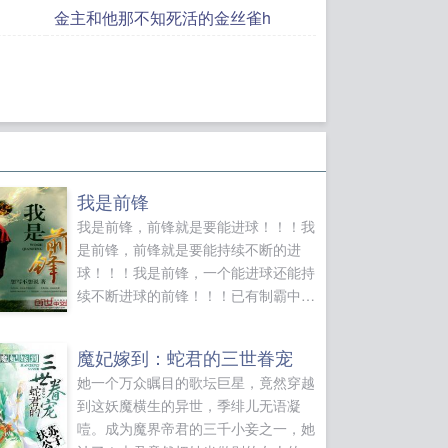
金主和他那不知死活的金丝雀h
我是前锋
我是前锋，前锋就是要能进球！！！我
是前锋，前锋就是要能持续不断的进
球！！！我是前锋，一个能进球还能持
续不断进球的前锋！！！已有制霸中场
重生之梦幻射手足球之超级训练本足球
之王四本共计600万字人品保证！...
魔妃嫁到：蛇君的三世眷宠
她一个万众瞩目的歌坛巨星，竟然穿越
到这妖魔横生的异世，季绯儿无语凝
噎。成为魔界帝君的三千小妾之一，她