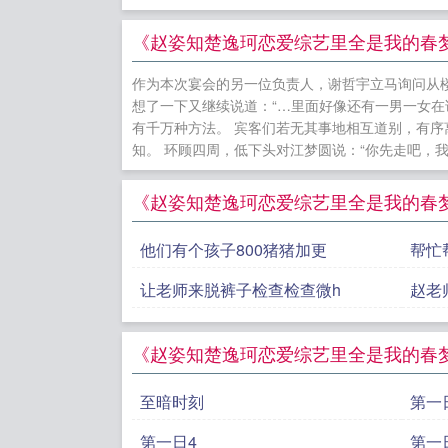
微居小说排
局+番外
恋
《赵姿知楚逸珂恋爱综艺里全是我的春梦
泽全文无删
作为本次宴会的另一位负责人，谢哲宇立马询问从楼
外
被哥哥
想了一下又继续说道：“…里面好像还有一男一女在
引叔叔的1
有千万种方法。 宾客们若无其事地相互道别，有
知。 环顾四周，低下头对江梦圆说：“你先走吧，我还
的101种方
行榜
小说
《赵姿知楚逸珂恋爱综艺里全是我的春
种方法免费
邓景泽笔趣
他们有个孩子800猪猪加更
帮忙
让老师来脱裤子检查检查微h
赵老
《赵姿知楚逸珂恋爱综艺里全是我的春
至暗时刻
第一
第一日4
第一