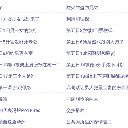
了
防火防盗防兄弟
对方女朋友找过来了
利用和试探
日1四男一女的旅行
第五日2微微h四手联弹
日5升官发财死老公
第五日6她居然敢跟别人跑了
日9相约男更衣室
第五日10h闷骚男和骚货
日13微h被架上肩膀抵在树干口
第五日14微微h分手炮不可以
日17第三个人是谁
第五日18微h上下两张嘴都被
第一课 抓鸡做饭
几句话让男人把最宝贵的东西
她
暴露
同病相怜的两人
的代表冯煜Рo1⒏red
交换搭档
亲自送避孕药
公共厕所里的深情告白