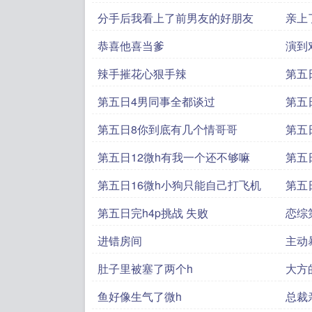
玩
分手后我看上了前男友的好朋友
亲上
恭喜他喜当爹
演到
辣手摧花心狠手辣
第五
第五日4男同事全都谈过
第五
第五日8你到底有几个情哥哥
第五
第五日12微h有我一个还不够嘛
第五
第五日16微h小狗只能自己打飞机
第五
第五日完h4p挑战 失败
恋综
进错房间
主动
肚子里被塞了两个h
大方
鱼好像生气了微h
总裁