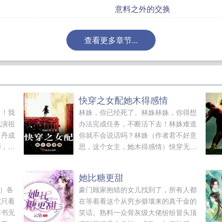
意料之外的交换
查看更多章节...
快穿之女配她木得感情
名！我
林姝，你已经死了。林姝林姝，你得想
化演祖
办法完成任务，不断活下去！林姝难道
，丹成
你就不会说话吗？林姝（作者君不好意
师，在
思，这个女主，她木得感情）快穿无cp
伐世间
文，欢迎大家入坑～...
，游戏
她比糖更甜
界，无
成）各
豪门顾家抱错的女儿找到了，所有人都
郎担山
实只看
在等着看这个从穷乡僻壤来的真千金的
成天帝
本书无
笑话。熟料一众骨灰级大佬纷纷冒头顶
道果，