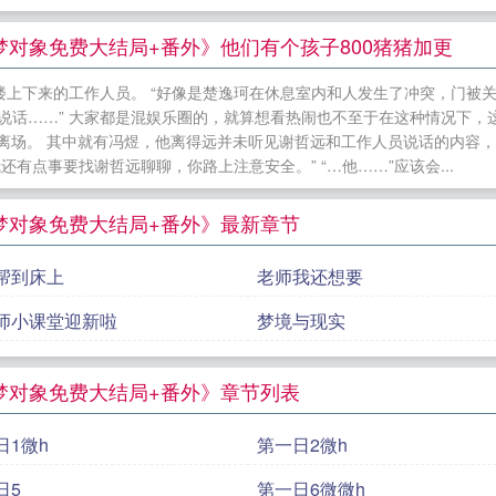
行榜
小说主角赵姿知楚逸珂全文无删减
莫虞方舟假千金
爱综艺里全是我的春梦对象赵姿知楚逸珂笔趣阁无弹窗
对象免费大结局+番外》他们有个孩子800猪猪加更
减
假千金反杀之路翠微居小说排行榜
陈天泽楚薇迷情曼
上下来的工作人员。 “好像是楚逸珂在休息室内和人发生了冲突，门被关
看上了怎么办骆夏段林笔趣阁无弹窗
迷情曼陀罗陈天泽楚
说话……” 大家都是混娱乐圈的，就算想看热闹也不至于在这种情况下，
01种方法翠微居小说排行榜
被哥哥看上了怎么办翠微居小
序离场。 其中就有冯煜，他离得远并未听见谢哲远和工作人员说话的内容
有点事要找谢哲远聊聊，你路上注意安全。” “…他……”应该会...
法
骆夏段林被哥哥看上了怎么办免费大结局+番外
迷情
主角骆夏段林全文无删减
被哥哥看上了怎么办
陈只只邓景
梦对象免费大结局+番外》最新章节
大结局+番外
小说主角陈天泽楚薇全文无删减
勾引叔叔
阁无弹窗
假千金反杀之路莫虞方舟笔趣阁无弹窗
帮到床上
老师我还想要
师小课堂迎新啦
梦境与现实
梦对象免费大结局+番外》章节列表
日1微h
第一日2微h
日5
第一日6微微h