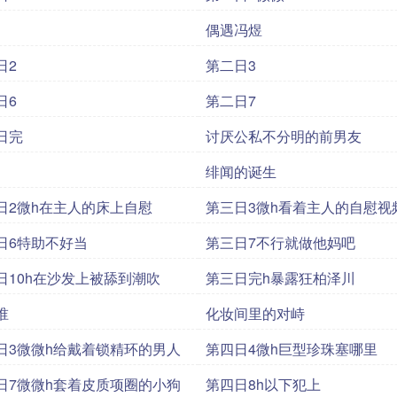
偶遇冯煜
日2
第二日3
日6
第二日7
日完
讨厌公私不分明的前男友
绯闻的诞生
日2微h在主人的床上自慰
第三日3微h看着主人的自慰视
日6特助不好当
第三日7不行就做他妈吧
日10h在沙发上被舔到潮吹
第三日完h暴露狂柏泽川
谁
化妆间里的对峙
日3微微h给戴着锁精环的男人
第四日4微h巨型珍珠塞哪里
日7微微h套着皮质项圈的小狗
第四日8h以下犯上