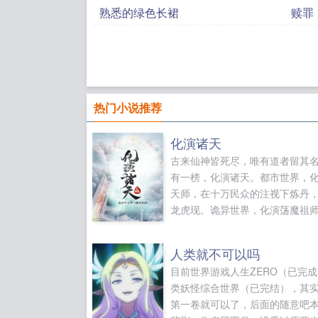
熟悉的绿色长裙
赎罪
热门小说推荐
化演诸天
古来仙神皆死尽，唯有道者留其
有一榜，化演诸天。都市世界，
天师，在十万民众的注视下炼丹
龙虎现。诡异世界，化演荡魔祖
天地之间，显脚踏龟蛇法相，剪
魔气。仙侠世界，化演纯阳祖师
人类就不可以吗
人间，朗吟飞过洞庭湖。诸天世
目前世界游戏人生ZERO（已完
尽神话。化哪吒大闹龙宫，演二
类妖怪综合世界（已完结），其
逐日，学猴子大闹天宫到最后，
第一卷就可以了，后面的随意吧
坐镇诸天！本书关键词扮演法，