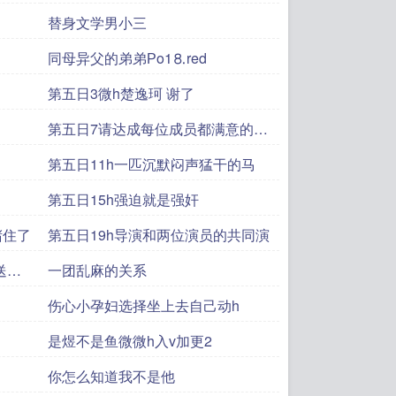
替身文学男小三
同母异父的弟弟Рo1⒏red
第五日3微h楚逸珂 谢了
第五日7请达成每位成员都满意的完
美之
第五日11h一匹沉默闷声猛干的马
第五日15h强迫就是强奸
堵住了
第五日19h导演和两位演员的共同演
送给
一团乱麻的关系
伤心小孕妇选择坐上去自己动h
是煜不是鱼微微h入v加更2
你怎么知道我不是他