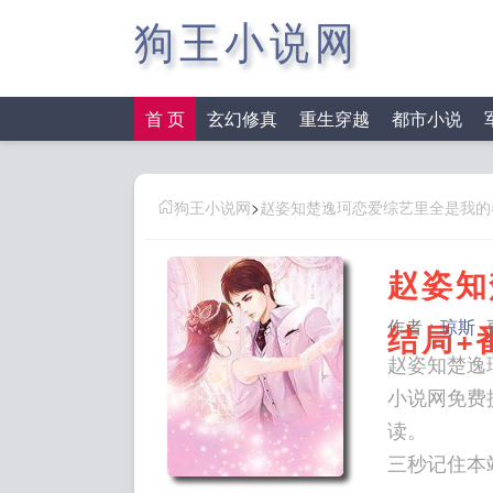
狗王小说网
首 页
玄幻修真
重生穿越
都市小说
狗王小说网
>
赵姿知楚逸珂恋爱综艺里全是我的
赵姿知
作者：
琼斯
结局+
赵姿知楚逸
小说网免费
读。
三秒记住本站