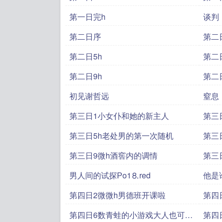
第一日完h
谈判
第二日序
第二
第二日5h
第二
第二日9h
第二
初见谢哲远
窒息
第三日1小女仆和她的新主人
第三
第三日5h老处男的第一次随机
第三
第三日9微h酒窖内的调情
第三
男人间的试探Рo1⒏red
他是
第四日2微微h男德班开课啦
第四
第四日6数青蛙的小游戏大人也可以
第四