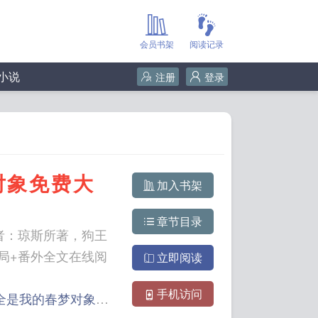
会员书架
阅读记录
小说
注册
登录
对象免费大
加入书架
章节目录
者：琼斯所著，狗王
局+番外全文在线阅
立即阅读
手机访问
全是我的春梦对象翠