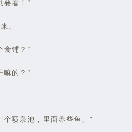
也要看！”
起来。
个食铺？”
干嘛的？”
一个喷泉池，里面养些鱼。”