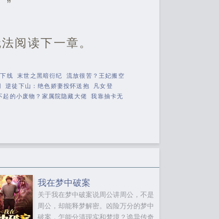
”
无法阅读下一章。
不下线
末世之黑暗衍纪
流放很苦？王妃搬空
网
逆徒下山：绝色娇妻投怀送抱
凡女登
不起的小废物？家属院隐藏大佬
我靠抽卡无
我在梦中破案
关于我在梦中破案说周公讲周公，不是
周公，却能释梦解密。凶险万分的梦中
破案，怎能分清现实和梦境？诡异传奇