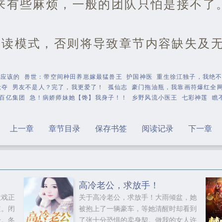
来有些麻烦，一般的团队只怕是接不了。
阅读模式，否则将导致章节内容缺失及
是应该的
兽世：带空间种田养崽嫁最猛兽王
护国神医
重生徐江独子，我绝
抢夺
男友不是人？完了，我更爱了！
孤仙志
豪门拖油瓶，我靠画符爆红全
百亿集团
急！病娇师妹她【馋】我身子！！
乡野风流小医王
七彩神莲
瞧
上一章
章节目录
保存书签
阅读记录
下一章
高冷老公，求放手！
大戏正
关于高冷老公，求放手！大雨倾盆，她
道。闭
被抱上了一辆豪车，等她清醒时却看到
冷。冬
了张十分恐惧的卖身契。做我的女人许