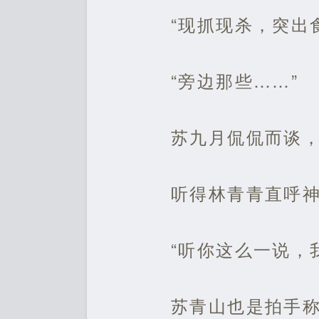
“现抓现杀，突出
“旁边那些……”
苏九月侃侃而谈
听得林青青直呼
“听你这么一说，
苏青山也是拍手