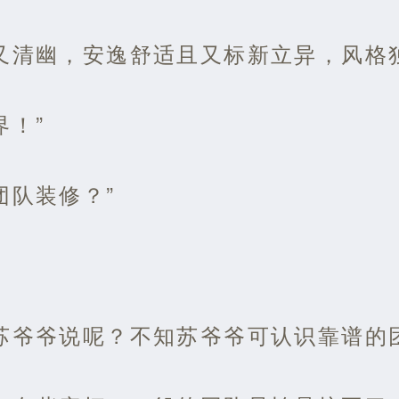
又清幽，安逸舒适且又标新立异，风格
界！”
团队装修？”
苏爷爷说呢？不知苏爷爷可认识靠谱的