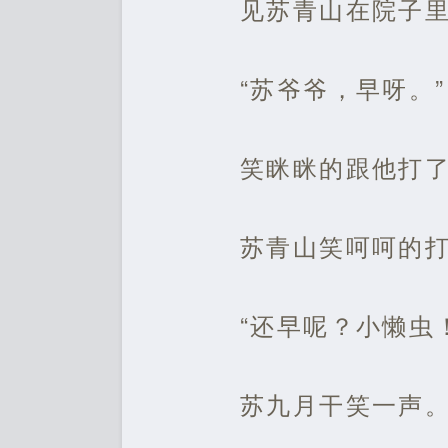
见苏青山在院子
“苏爷爷，早呀。”
笑眯眯的跟他打
苏青山笑呵呵的
“还早呢？小懒虫
苏九月干笑一声