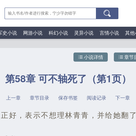
军史小说
网游小说
科幻小说
灵异小说
言情小说
其他
小说详情
章节
第58章 可不轴死了（第1页）
上一章
章节目录
保存书签
阅读记录
下一章
情正好，表示不想理林青青，并给她翻