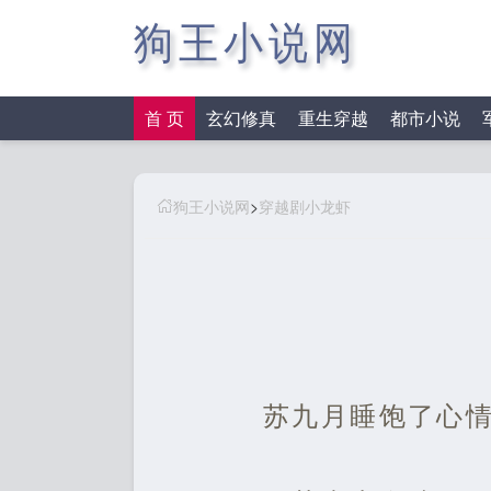
狗王小说网
首 页
玄幻修真
重生穿越
都市小说
狗王小说网
>
穿越剧小龙虾
苏九月睡饱了心