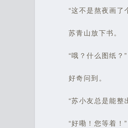
“这不是熬夜画了
苏青山放下书。
“哦？什么图纸？”
好奇问到。
“苏小友总是能整
“好嘞！您等着！”