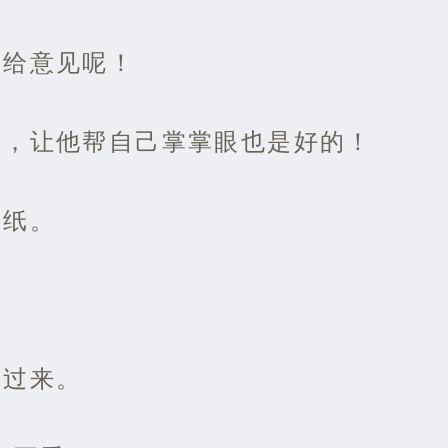
看给意见呢！
广，让他帮自己掌掌眼也是好的！
图纸。
。
凑过来。