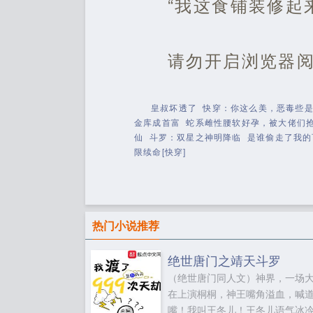
“我这食铺装修起
请勿开启浏览器
皇叔坏透了
快穿：你这么美，恶毒些
金库成首富
蛇系雌性腰软好孕，被大佬们
仙
斗罗：双星之神明降临
是谁偷走了我的
限续命[快穿]
热门小说推荐
绝世唐门之靖天斗罗
（绝世唐门同人文）神界，一场
在上演桐桐，神王嘴角溢血，喊
嘴！我叫王冬儿！王冬儿语气冰