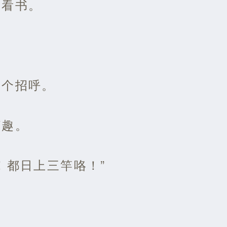
里看书。
了个招呼。
打趣。
！都日上三竿咯！”
。