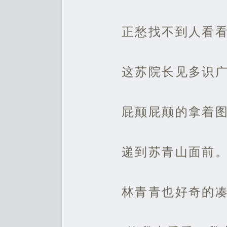
正愁找不到人看
这苏院长见多识
屁颠屁颠的拿着
递到苏青山面前
林青青也好奇的