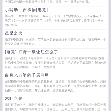
各国联合制作一款超级网游梦幻世界。凌云，一个身世如迷的孤...
小辅助，吉祥物[电竞]
简洁版1十六岁的江辞开心，今年还了十万。十六岁的纪巷开心！今年花了五
千万！2十七岁的江辞还完了，终于。十七岁的纪巷上场了，终于！3十八岁
的江辞高...
星星之火
温梦卿偶然的一次家访，与学生家长发生碰撞教师是高压职业，请善待每一个
投身教育事业的年轻人。...
[电竞] 打野一级让红怎么了
顶流打野（宿泷）X毒瘤射手（周应星）温和强大但执拗偏激攻X冷脸撕逼但
社恐小兔受坠兔收光，屡变星霜转会期结束后，宿泷送走了最后陪在身边的老
队友，当晚约朋友出去喝酒，宿醉后开...
白月光老婆的千层马甲
越郗拒绝与冷酷狠辣的阮氏总裁联姻，逃婚后，昔日豪门公子穷困潦倒，只能
靠游戏直播养家糊口。幸好，越郗有两位贵人相助一位是帮他事业上青云的神
仙榜一，理智而聪慧，却沉迷砸钱，还试图发展网恋...
木叶之光
暴打百岁老爷爷，拐带可怜残疾人，欺骗无知大孝子。可就是这样一个恶行累
累的男人，却被誉为木叶之光，世界之王，忍界历史上最伟大的忍者，这一切