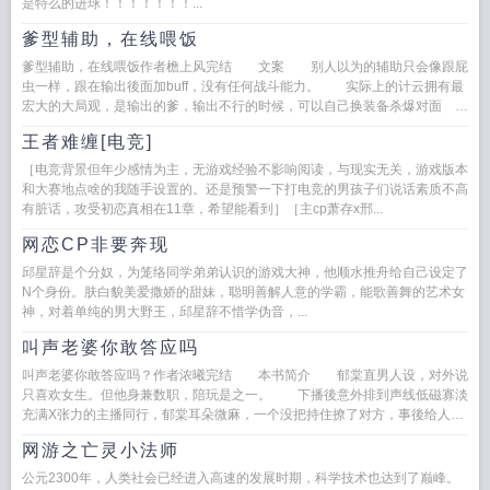
是特么的进球！！！！！！！...
爹型辅助，在线喂饭
爹型辅助，在线喂饭作者檐上风完结 文案 别人以为的辅助只会像跟屁
虫一样，跟在输出後面加buff，没有任何战斗能力。 实际上的计云拥有最
宏大的大局观，是输出的爹，输出不行的时候，可以自己换装备杀爆对面
别人以为...
王者难缠[电竞]
［电竞背景但年少感情为主，无游戏经验不影响阅读，与现实无关，游戏版本
和大赛地点啥的我随手设置的。还是预警一下打电竞的男孩子们说话素质不高
有脏话，攻受初恋真相在11章，希望能看到］［主cp萧存x邢...
网恋CP非要奔现
邱星辞是个分奴，为笼络同学弟弟认识的游戏大神，他顺水推舟给自己设定了
N个身份。肤白貌美爱撒娇的甜妹，聪明善解人意的学霸，能歌善舞的艺术女
神，对着单纯的男大野王，邱星辞不惜学伪音，...
叫声老婆你敢答应吗
叫声老婆你敢答应吗？作者浓曦完结 本书简介 郁棠直男人设，对外说
只喜欢女生。但他身兼数职，陪玩是之一。 下播後意外排到声线低磁寡淡
充满X张力的主播同行，郁棠耳朵微麻，一个没把持住撩了对方，事後给人私
发消息道歉抱歉...
网游之亡灵小法师
公元2300年，人类社会已经进入高速的发展时期，科学技术也达到了巅峰。