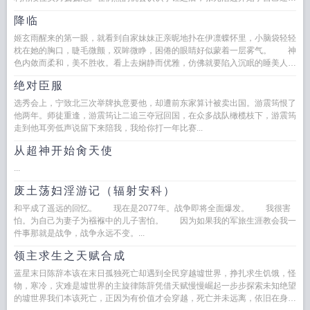
攻略电竞圈的推土机行为，什么...
降临
姬玄雨醒来的第一眼，就看到自家妹妹正亲昵地扑在伊凛蝶怀里，小脑袋轻轻
枕在她的胸口，睫毛微颤，双眸微睁，困倦的眼睛好似蒙着一层雾气。 神
色内敛而柔和，美不胜收。看上去娴静而优雅，仿佛就要陷入沉眠的睡美人一
般，妩媚动人之至，竟是让姬玄...
绝对臣服
选秀会上，宁致北三次举牌执意要他，却遭前东家算计被卖出国。游震筠恨了
他两年。师徒重逢，游震筠让二追三夺冠回国，在众多战队橄榄枝下，游震筠
走到他耳旁低声说留下来陪我，我给你打一年比赛...
从超神开始肏天使
...
废土荡妇淫游记（辐射安科）
和平成了遥远的回忆。 现在是2077年。战争即将全面爆发。 我很害
怕。为自己为妻子为襁褓中的儿子害怕。 因为如果我的军旅生涯教会我一
件事那就是战争，战争永远不变。...
领主求生之天赋合成
蓝星末日陈辞本该在末日孤独死亡却遇到全民穿越墟世界，挣扎求生饥饿，怪
物，寒冷，灾难是墟世界的主旋律陈辞凭借天赋慢慢崛起一步步探索未知绝望
的墟世界我们本该死亡，正因为有价值才会穿越，死亡并未远离，依旧在身后