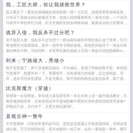
猛追，稍有松懈必将万劫不...
我，工匠大师，你让我拯救世界？
巫云重生了！重生到游戏融合现实的前一周！七天后，游戏世界将吞噬蓝星，
只有买了游戏仓的玩家能活下来，其他人统统爆体而死！暮光大陆，一个混沌
与秩序斗争的奇幻大陆，巨大生物所化的各种移动城，载着各自的人民厮杀不
止！上一世，自己掏光积蓄为女...
诡异入侵，我反杀不过分吧？
关于诡异入侵，我反杀不过分吧？一群自称玩家的不明生物入侵了世界，它们
将地球作为游戏场地，展开一场争夺卡牌的游戏。风翎意外获得了一张名为母
巢的稀有卡牌，与此同时，全世界玩家的面板上出现一条提示消息隐藏Boss
母巢（幼年体）已经诞...
剑来：宁姚做大，秀做小
陈平安穿越了，两个灵魂相互融合，不分彼此，变成了特殊的陈平安。有些情
节意难平，想要弥补一下。尊重情节，但有着很大的创新，总之很精彩。另
外，这本书也讲究逻辑，不是无脑文。陈平安的性格也会发生改变，除了原...
比克斯魔方（穿越）
世界唯一全息网游，带你进入真实异世界！本文本质上是一篇升级流爽文，主
角穿越游戏世界，后来发现这并不是他想象中塑造出来的虚假游戏世界裴森×
伊格尔兰诺，主仆年下，主受主角玩家NP...
直视古神一整年
不可直视神，付前经常看到这句话，意思是说普通人不能直视神祇，否则会变
成白痴。万万没想到的是，某天他接到一份工作，从此一看就是一整年。嗯不