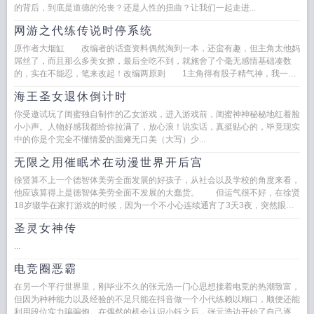
的背后，到底是道德的沦丧？还是人性的扭曲？让我们一起走进...
网游之代练传说时停系统
原作者大烟缸 改编者的话查资料偶然淘到一本，还蛮有趣，但主角太他妈
屌丝了，而且那么多美女撩，最后全吃不到，就施舍了个毫无感情基础凑数
的，实在不能忍，笔来改起！改编两原则 1主角得有股子精气神，我一贯
的观点，就算要当废...
海王圣女退休倒计时
你受邀试玩了闺蜜独自制作的乙女游戏，进入游戏前，闺蜜神神秘秘地红着脸
小小声。人物好感我都给你拉满了，放心浪！说实话，真挺贴心的，毕竟现实
中的你是个完全不懂情爱的面瘫无口美（大写）少...
无限之用催眠术在动漫世界开后宫
徐贤算不上一个德智体美劳全面发展的好孩子，从社会以及学校的角度来看，
他应该算得上是德智体美劳全面不发展的大蠢货。 但运气很不好，在徐贤
18岁辍学在家打游戏的时候，因为一个不小心连续通宵了3天3夜，突然眼前
一黑，就这么死在了电脑面前...
圣灵女神传
...
电竞圈恶霸
在另一个平行世界里，刚毕业不久的张元浩一门心思想接着电竞的热潮致富，
但因为种种能力以及经验的不足只能在抖音做一个小代练赖以糊口，顺便还能
利用段位实力骗骗炮。在偶然的机会认识小钰之后，张元浩边开始了自己逐步