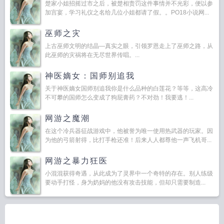
楚家小姐招摇过市之后，被楚相责罚这件事情并不光彩，便以参
加宫宴，学习礼仪之名给几位小姐都请了假。。PO18小说网...
巫师之灾
上古巫师文明的结晶—真实之眼，引领罗恩走上了巫师之路，从
此巫师的灾祸将在无尽世界传唱。...
神医嫡女：国师别追我
关于神医嫡女国师别追我你是什么品种的白莲花？等等，这高冷
不可攀的国师怎么变成了狗屁膏药？不对劲！我要逃！...
网游之魔潮
在这个冷兵器征战游戏中，他被誉为唯一使用热武器的玩家。因
为他的弓箭射得，比打手枪还准！后来人人都尊他一声飞机哥...
网游之暴力狂医
小混混获得奇遇，从此成为了灵界中一个奇特的存在。别人练级
要动手打怪，身为奶妈的他没有攻击技能，但却只需要制造...