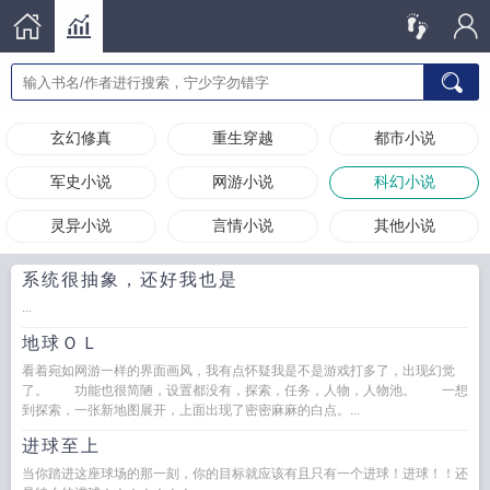
玄幻修真
重生穿越
都市小说
军史小说
网游小说
科幻小说
灵异小说
言情小说
其他小说
系统很抽象，还好我也是
...
地球ＯＬ
看着宛如网游一样的界面画风，我有点怀疑我是不是游戏打多了，出现幻觉
了。 功能也很简陋，设置都没有，探索，任务，人物，人物池。 一想
到探索，一张新地图展开，上面出现了密密麻麻的白点。...
进球至上
当你踏进这座球场的那一刻，你的目标就应该有且只有一个进球！进球！！还