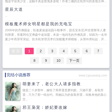
愧是宇宙美少女，这触手真是摇曳多姿呢！作者三藏的左轮所写的直视古神一
整年无弹...
星辰大道
...
模板魔术师女明星都是我的充电宝
2006年的丹佛掘金，恰逢麦迪逊花园斗殴事件，甜瓜安东尼JR史密斯等人遭
到禁赛，答案阿伦艾弗森中途加盟，本该一地鸡毛的丹佛高原，却因为一名华
夏少年而异军突起。饮水机管理员李衍加载魔术师模板，从替补席站起，开启
属于自己的篮...
首 页
1
2
3
4
5
6
7
8
9
10
下一页
完结小说推荐
www.1gouwang.com
萌妻来了，老公大人请多指教
随棠二十岁那年，嫁给了商界显贵萧钧默。只婚不爱，各取所
需，只为了那一纸合约。而她以为的各取所需，却换来他的真心
交...
邪王枭宠：娇妃要改嫁