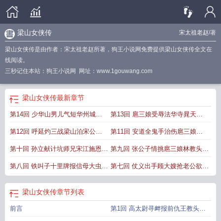
梁山女侠传
宋太祖老赵
/著
梁山女侠传是由作者：宋太祖老赵所著，狗王小说网免费提供梁山女侠传全文在
线阅读。
三秒记住本站：狗王小说网 网址：www.1gouwang.com
梁山女侠传
最新章节
第14回 少华山男儿气短华州城女
第13回 扈三娘受辱法华寺晁天王
侠情长
殒命金沙滩
第12回 呼延灼三战梁山泊宋公明
第11回 安道全鬼手治伤扈三娘大
大破连环马
义服众
第十回 孙立献计坑师兄宋江施恩嫁
第九回 张公子情挑扈三娘林教头初
义妹
逢一丈青
第八回 铁叫子十里牌报信母大虫登
第七回 仗义出手顾大嫂抢老公欲火
州城劫牢
焚身孙提辖奸弟妹
梁山女侠传
章节列表
前言
第1回 高太尉寻衅报前仇王教头惧