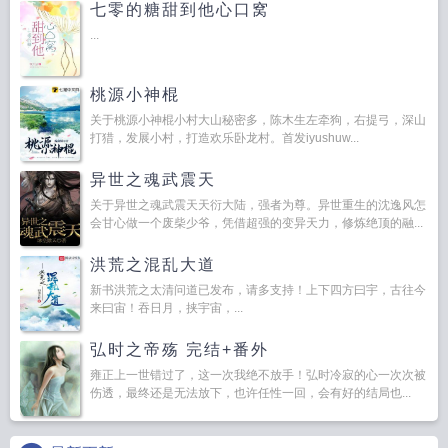
七零的糖甜到他心口窝
...
桃源小神棍
关于桃源小神棍小村大山秘密多，陈木生左牵狗，右提弓，深山
打猎，发展小村，打造欢乐卧龙村。首发iyushuw...
异世之魂武震天
关于异世之魂武震天天衍大陆，强者为尊。异世重生的沈逸风怎
会甘心做一个废柴少爷，凭借超强的变异天力，修炼绝顶的融...
洪荒之混乱大道
新书洪荒之太清问道已发布，请多支持！上下四方曰宇，古往今
来曰宙！吞日月，挟宇宙，...
弘时之帝殇 完结+番外
雍正上一世错过了，这一次我绝不放手！弘时冷寂的心一次次被
伤透，最终还是无法放下，也许任性一回，会有好的结局也...