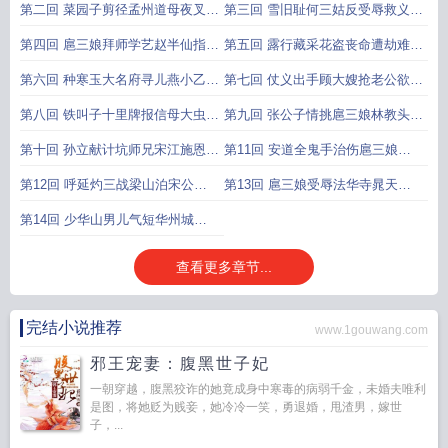
祸走他乡
第二回 菜园子剪径孟州道母夜叉扬
第三回 雪旧耻何三姑反受辱救义弟
威十字坡
孙二娘误弑父
第四回 扈三娘拜师学艺赵半仙指点
第五回 露行藏采花盗丧命遭劫难一
迷津
丈青失身
第六回 种寒玉大名府寻儿燕小乙艳
第七回 仗义出手顾大嫂抢老公欲火
春园嫖母
焚身孙提辖奸弟妹
第八回 铁叫子十里牌报信母大虫登
第九回 张公子情挑扈三娘林教头初
州城劫牢
逢一丈青
第十回 孙立献计坑师兄宋江施恩嫁
第11回 安道全鬼手治伤扈三娘大
义妹
义服众
第12回 呼延灼三战梁山泊宋公明
第13回 扈三娘受辱法华寺晁天王
大破连环马
殒命金沙滩
第14回 少华山男儿气短华州城女
侠情长
查看更多章节...
完结小说推荐
www.1gouwang.com
邪王宠妻：腹黑世子妃
一朝穿越，腹黑狡诈的她竟成身中寒毒的病弱千金，未婚夫唯利
是图，将她贬为贱妾，她冷冷一笑，勇退婚，甩渣男，嫁世
子，...